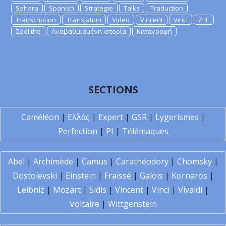
Sahara
Spanish
Strategie
Talks
Traduction
Transcription
Translation
Video
Vincent
Vinci
ZEE
Zeolithe
Αναβαθμισμένη Ιστορία
Καταγραφή
SECTIONS
Caméléon
|
Ελλάς
|
Expert
|
GSR
|
Lygerismes
|
Perfection
|
PI
|
Télémaques
Abel
|
Archimède
|
Camus
|
Carathéodory
|
Chomsky
|
Dostoïevski
|
Einstein
|
Fraïssé
|
Galois
|
Kornaros
|
Leibniz
|
Mozart
|
Sidis
|
Vincent
|
Vinci
|
Vivaldi
|
Voltaire
|
Wittgenstein