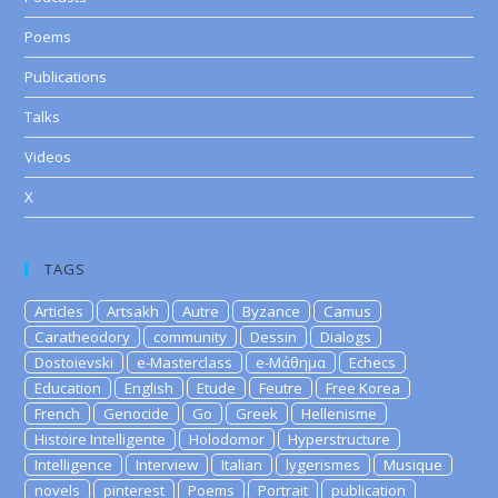
Poems
Publications
Talks
Videos
X
TAGS
Articles
Artsakh
Autre
Byzance
Camus
Caratheodory
community
Dessin
Dialogs
Dostoievski
e-Masterclass
e-Μάθημα
Echecs
Education
English
Etude
Feutre
Free Korea
French
Genocide
Go
Greek
Hellenisme
Histoire Intelligente
Holodomor
Hyperstructure
Intelligence
Interview
Italian
lygerismes
Musique
novels
pinterest
Poems
Portrait
publication