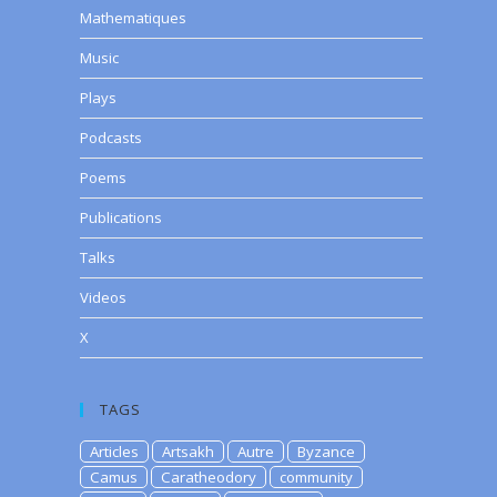
Mathematiques
Music
Plays
Podcasts
Poems
Publications
Talks
Videos
X
TAGS
Articles
Artsakh
Autre
Byzance
Camus
Caratheodory
community