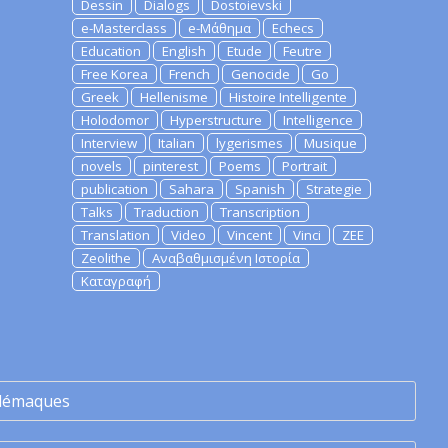
Dessin
Dialogs
Dostoievski
e-Masterclass
e-Μάθημα
Echecs
Education
English
Etude
Feutre
Free Korea
French
Genocide
Go
Greek
Hellenisme
Histoire Intelligente
Holodomor
Hyperstructure
Intelligence
Interview
Italian
lygerismes
Musique
novels
pinterest
Poems
Portrait
publication
Sahara
Spanish
Strategie
Talks
Traduction
Transcription
Translation
Video
Vincent
Vinci
ZEE
Zeolithe
Αναβαθμισμένη Ιστορία
Καταγραφή
lémaques