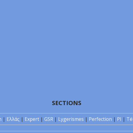
SECTIONS
n
|
Ελλάς
|
Expert
|
GSR
|
Lygerismes
|
Perfection
|
PI
|
Té