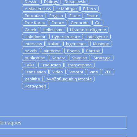
Dessin
Dialogs
Dostoievski
e-Masterclass
e-Μάθημα
Echecs
Education
English
Etude
Feutre
Free Korea
French
Genocide
Go
Greek
Hellenisme
Histoire Intelligente
Holodomor
Hyperstructure
Intelligence
Interview
Italian
lygerismes
Musique
novels
pinterest
Poems
Portrait
publication
Sahara
Spanish
Strategie
Talks
Traduction
Transcription
Translation
Video
Vincent
Vinci
ZEE
Zeolithe
Αναβαθμισμένη Ιστορία
Καταγραφή
lémaques