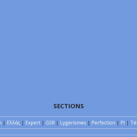
SECTIONS
n
|
Ελλάς
|
Expert
|
GSR
|
Lygerismes
|
Perfection
|
PI
|
Té