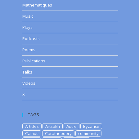
Mathematiques
Music
Plays
Podcasts
Poems
Publications
Talks
Videos
X
TAGS
Articles
Artsakh
Autre
Byzance
Camus
Caratheodory
community