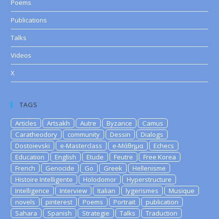
Poems
Publications
Talks
Videos
X
TAGS
Articles
Artsakh
Autre
Byzance
Camus
Caratheodory
community
Dessin
Dialogs
Dostoievski
e-Masterclass
e-Μάθημα
Echecs
Education
English
Etude
Feutre
Free Korea
French
Genocide
Go
Greek
Hellenisme
Histoire Intelligente
Holodomor
Hyperstructure
Intelligence
Interview
Italian
lygerismes
Musique
novels
pinterest
Poems
Portrait
publication
Sahara
Spanish
Strategie
Talks
Traduction