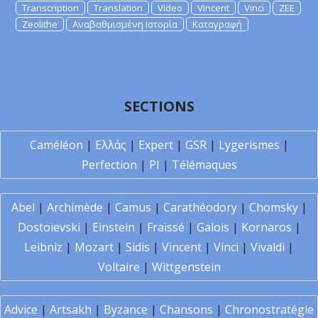
Transcription
Translation
Video
Vincent
Vinci
ZEE
Zeolithe
Αναβαθμισμένη Ιστορία
Καταγραφή
SECTIONS
Caméléon
|
Ελλάς
|
Expert
|
GSR
|
Lygerismes
|
Perfection
|
PI
|
Télémaques
Abel
|
Archimède
|
Camus
|
Carathéodory
|
Chomsky
|
Dostoïevski
|
Einstein
|
Fraïssé
|
Galois
|
Kornaros
|
Leibniz
|
Mozart
|
Sidis
|
Vincent
|
Vinci
|
Vivaldi
|
Voltaire
|
Wittgenstein
Advice
|
Artsakh
|
Byzance
|
Chansons
|
Chronostratégie