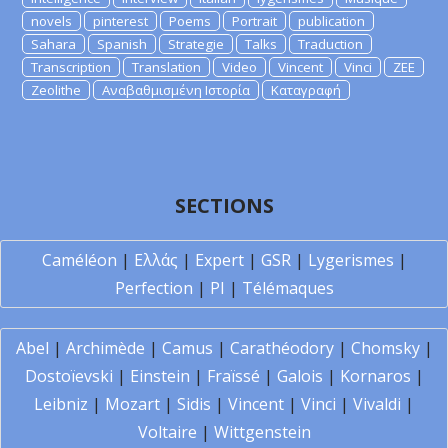
novels
pinterest
Poems
Portrait
publication
Sahara
Spanish
Strategie
Talks
Traduction
Transcription
Translation
Video
Vincent
Vinci
ZEE
Zeolithe
Αναβαθμισμένη Ιστορία
Καταγραφή
SECTIONS
Caméléon
|
Ελλάς
|
Expert
|
GSR
|
Lygerismes
|
Perfection
|
PI
|
Télémaques
Abel
|
Archimède
|
Camus
|
Carathéodory
|
Chomsky
|
Dostoïevski
|
Einstein
|
Fraïssé
|
Galois
|
Kornaros
|
Leibniz
|
Mozart
|
Sidis
|
Vincent
|
Vinci
|
Vivaldi
|
Voltaire
|
Wittgenstein