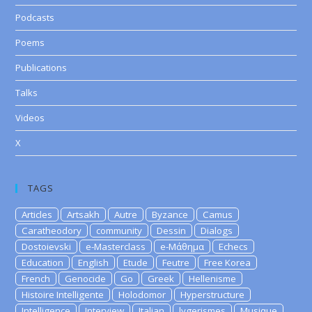
Podcasts
Poems
Publications
Talks
Videos
X
TAGS
Articles
Artsakh
Autre
Byzance
Camus
Caratheodory
community
Dessin
Dialogs
Dostoievski
e-Masterclass
e-Μάθημα
Echecs
Education
English
Etude
Feutre
Free Korea
French
Genocide
Go
Greek
Hellenisme
Histoire Intelligente
Holodomor
Hyperstructure
Intelligence
Interview
Italian
lygerismes
Musique