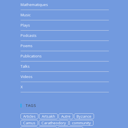
Mathematiques
Music
Plays
Podcasts
Poems
Publications
Talks
Videos
X
TAGS
Articles
Artsakh
Autre
Byzance
Camus
Caratheodory
community