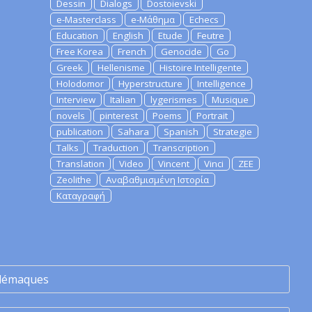
Dessin
Dialogs
Dostoievski
e-Masterclass
e-Μάθημα
Echecs
Education
English
Etude
Feutre
Free Korea
French
Genocide
Go
Greek
Hellenisme
Histoire Intelligente
Holodomor
Hyperstructure
Intelligence
Interview
Italian
lygerismes
Musique
novels
pinterest
Poems
Portrait
publication
Sahara
Spanish
Strategie
Talks
Traduction
Transcription
Translation
Video
Vincent
Vinci
ZEE
Zeolithe
Αναβαθμισμένη Ιστορία
Καταγραφή
lémaques