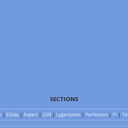
SECTIONS
n
|
Ελλάς
|
Expert
|
GSR
|
Lygerismes
|
Perfection
|
PI
|
Té