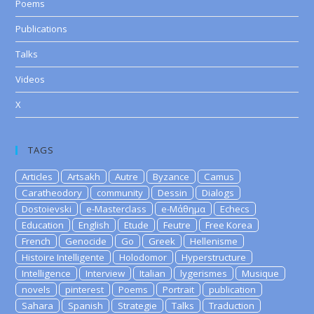
Poems
Publications
Talks
Videos
X
TAGS
Articles
Artsakh
Autre
Byzance
Camus
Caratheodory
community
Dessin
Dialogs
Dostoievski
e-Masterclass
e-Μάθημα
Echecs
Education
English
Etude
Feutre
Free Korea
French
Genocide
Go
Greek
Hellenisme
Histoire Intelligente
Holodomor
Hyperstructure
Intelligence
Interview
Italian
lygerismes
Musique
novels
pinterest
Poems
Portrait
publication
Sahara
Spanish
Strategie
Talks
Traduction