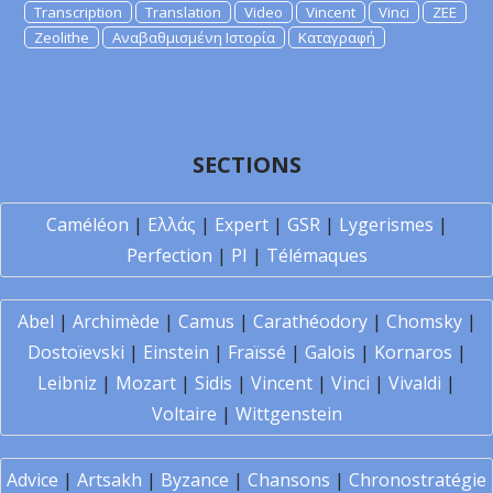
Transcription
Translation
Video
Vincent
Vinci
ZEE
Zeolithe
Αναβαθμισμένη Ιστορία
Καταγραφή
SECTIONS
Caméléon
|
Ελλάς
|
Expert
|
GSR
|
Lygerismes
|
Perfection
|
PI
|
Télémaques
Abel
|
Archimède
|
Camus
|
Carathéodory
|
Chomsky
|
Dostoïevski
|
Einstein
|
Fraïssé
|
Galois
|
Kornaros
|
Leibniz
|
Mozart
|
Sidis
|
Vincent
|
Vinci
|
Vivaldi
|
Voltaire
|
Wittgenstein
Advice
|
Artsakh
|
Byzance
|
Chansons
|
Chronostratégie