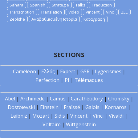
Sahara
Spanish
Strategie
Talks
Traduction
Transcription
Translation
Video
Vincent
Vinci
ZEE
Zeolithe
Αναβαθμισμένη Ιστορία
Καταγραφή
SECTIONS
Caméléon
|
Ελλάς
|
Expert
|
GSR
|
Lygerismes
|
Perfection
|
PI
|
Télémaques
Abel
|
Archimède
|
Camus
|
Carathéodory
|
Chomsky
|
Dostoïevski
|
Einstein
|
Fraïssé
|
Galois
|
Kornaros
|
Leibniz
|
Mozart
|
Sidis
|
Vincent
|
Vinci
|
Vivaldi
|
Voltaire
|
Wittgenstein