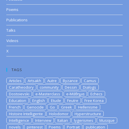
Poems
Publications
Talks
Videos
X
TAGS
Articles
Artsakh
Autre
Byzance
Camus
Caratheodory
community
Dessin
Dialogs
Dostoievski
e-Masterclass
e-Μάθημα
Echecs
Education
English
Etude
Feutre
Free Korea
French
Genocide
Go
Greek
Hellenisme
Histoire Intelligente
Holodomor
Hyperstructure
Intelligence
Interview
Italian
lygerismes
Musique
novels
pinterest
Poems
Portrait
publication