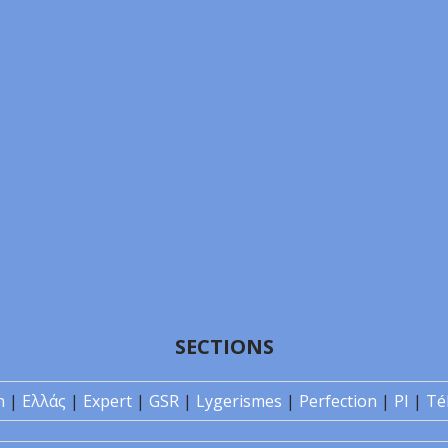
SECTIONS
n
|
Ελλάς
|
Expert
|
GSR
|
Lygerismes
|
Perfection
|
PI
|
Té