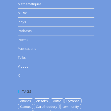
Mathematiques
Music
Plays
Podcasts
Poems
Publications
Talks
Videos
X
TAGS
Articles
Artsakh
Autre
Byzance
Camus
Caratheodory
community