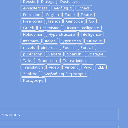
Dessin
Dialogs
Dostoievski
e-Masterclass
e-Μάθημα
Echecs
Education
English
Etude
Feutre
Free Korea
French
Genocide
Go
Greek
Hellenisme
Histoire Intelligente
Holodomor
Hyperstructure
Intelligence
Interview
Italian
lygerismes
Musique
novels
pinterest
Poems
Portrait
publication
Sahara
Spanish
Strategie
Talks
Traduction
Transcription
Translation
Video
Vincent
Vinci
ZEE
Zeolithe
Αναβαθμισμένη Ιστορία
Καταγραφή
lémaques