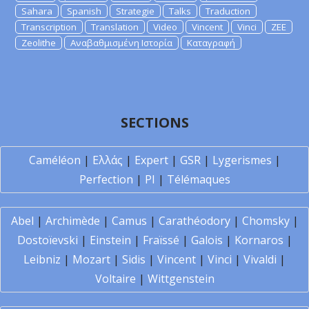
Sahara
Spanish
Strategie
Talks
Traduction
Transcription
Translation
Video
Vincent
Vinci
ZEE
Zeolithe
Αναβαθμισμένη Ιστορία
Καταγραφή
SECTIONS
Caméléon
|
Ελλάς
|
Expert
|
GSR
|
Lygerismes
|
Perfection
|
PI
|
Télémaques
Abel
|
Archimède
|
Camus
|
Carathéodory
|
Chomsky
|
Dostoïevski
|
Einstein
|
Fraïssé
|
Galois
|
Kornaros
|
Leibniz
|
Mozart
|
Sidis
|
Vincent
|
Vinci
|
Vivaldi
|
Voltaire
|
Wittgenstein