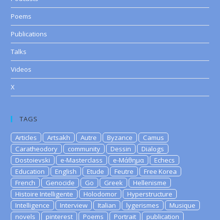
Poems
Publications
Talks
Videos
X
TAGS
Articles
Artsakh
Autre
Byzance
Camus
Caratheodory
community
Dessin
Dialogs
Dostoievski
e-Masterclass
e-Μάθημα
Echecs
Education
English
Etude
Feutre
Free Korea
French
Genocide
Go
Greek
Hellenisme
Histoire Intelligente
Holodomor
Hyperstructure
Intelligence
Interview
Italian
lygerismes
Musique
novels
pinterest
Poems
Portrait
publication