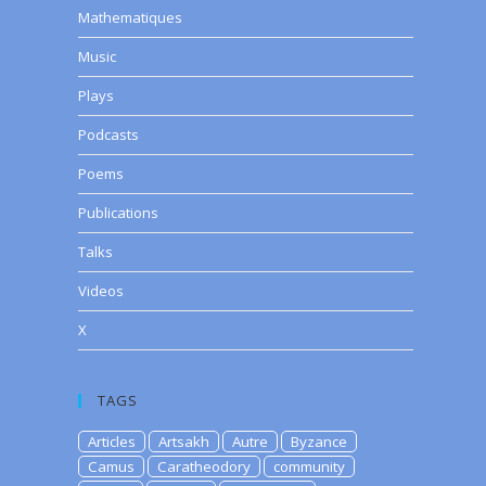
Mathematiques
Music
Plays
Podcasts
Poems
Publications
Talks
Videos
X
TAGS
Articles
Artsakh
Autre
Byzance
Camus
Caratheodory
community