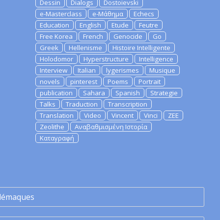
Dessin
Dialogs
Dostoievski
e-Masterclass
e-Μάθημα
Echecs
Education
English
Etude
Feutre
Free Korea
French
Genocide
Go
Greek
Hellenisme
Histoire Intelligente
Holodomor
Hyperstructure
Intelligence
Interview
Italian
lygerismes
Musique
novels
pinterest
Poems
Portrait
publication
Sahara
Spanish
Strategie
Talks
Traduction
Transcription
Translation
Video
Vincent
Vinci
ZEE
Zeolithe
Αναβαθμισμένη Ιστορία
Καταγραφή
lémaques