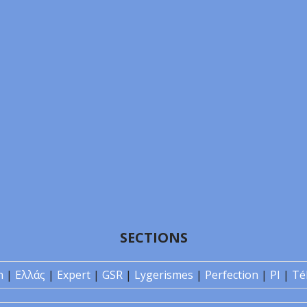
SECTIONS
n
|
Ελλάς
|
Expert
|
GSR
|
Lygerismes
|
Perfection
|
PI
|
Té