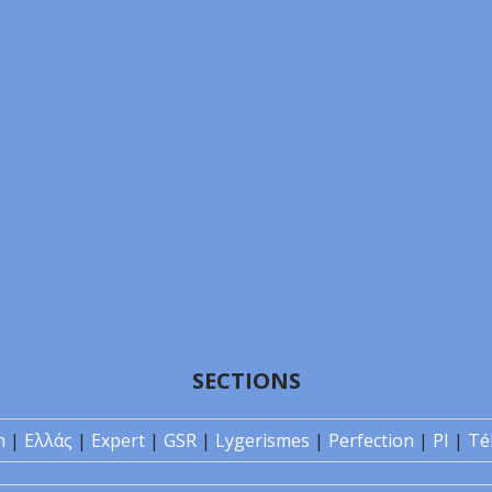
SECTIONS
n
|
Ελλάς
|
Expert
|
GSR
|
Lygerismes
|
Perfection
|
PI
|
Té