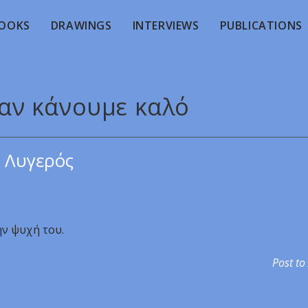
OOKS
DRAWINGS
INTERVIEWS
PUBLICATIONS
ταν κάνουμε καλό
 Λυγερός
ην ψυχή του.
Post to