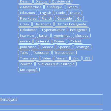
Dessin
Dialogs
Dostoievski
e-Masterclass
e-Μάθημα
Echecs
Education
English
Etude
Feutre
Free Korea
French
Genocide
Go
Greek
Hellenisme
Histoire Intelligente
Holodomor
Hyperstructure
Intelligence
Interview
Italian
lygerismes
Musique
novels
pinterest
Poems
Portrait
publication
Sahara
Spanish
Strategie
Talks
Traduction
Transcription
Translation
Video
Vincent
Vinci
ZEE
Zeolithe
Αναβαθμισμένη Ιστορία
Καταγραφή
lémaques