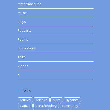
Mathematiques
Music
Plays
Podcasts
Poems
Publications
Talks
Videos
X
TAGS
Articles
Artsakh
Autre
Byzance
Camus
Caratheodory
community