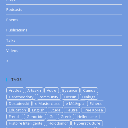
Podcasts
Poems
Publications
Talks
Videos
X
TAGS
Articles
Artsakh
Autre
Byzance
Camus
Caratheodory
community
Dessin
Dialogs
Dostoievski
e-Masterclass
e-Μάθημα
Echecs
Education
English
Etude
Feutre
Free Korea
French
Genocide
Go
Greek
Hellenisme
Histoire Intelligente
Holodomor
Hyperstructure