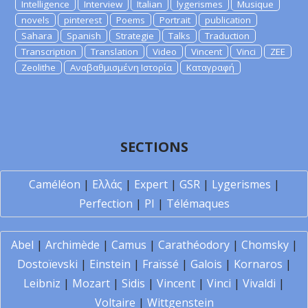
Intelligence
Interview
Italian
lygerismes
Musique
novels
pinterest
Poems
Portrait
publication
Sahara
Spanish
Strategie
Talks
Traduction
Transcription
Translation
Video
Vincent
Vinci
ZEE
Zeolithe
Αναβαθμισμένη Ιστορία
Καταγραφή
SECTIONS
Caméléon
|
Ελλάς
|
Expert
|
GSR
|
Lygerismes
|
Perfection
|
PI
|
Télémaques
Abel
|
Archimède
|
Camus
|
Carathéodory
|
Chomsky
|
Dostoïevski
|
Einstein
|
Fraïssé
|
Galois
|
Kornaros
|
Leibniz
|
Mozart
|
Sidis
|
Vincent
|
Vinci
|
Vivaldi
|
Voltaire
|
Wittgenstein