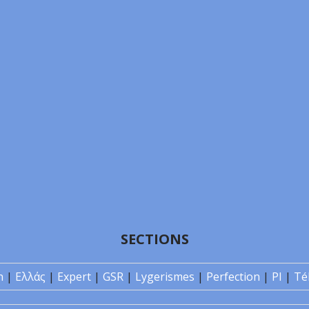
SECTIONS
n
|
Ελλάς
|
Expert
|
GSR
|
Lygerismes
|
Perfection
|
PI
|
Té