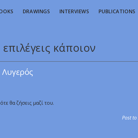
OOKS
DRAWINGS
INTERVIEWS
PUBLICATIONS
 επιλέγεις κάποιον
 Λυγερός
ότε θα ζήσεις μαζί του.
Post to