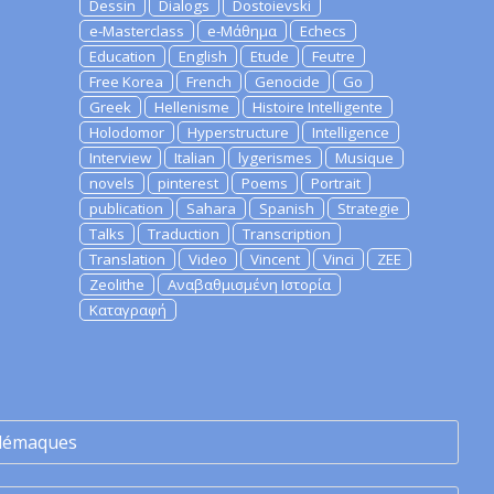
Dessin
Dialogs
Dostoievski
e-Masterclass
e-Μάθημα
Echecs
Education
English
Etude
Feutre
Free Korea
French
Genocide
Go
Greek
Hellenisme
Histoire Intelligente
Holodomor
Hyperstructure
Intelligence
Interview
Italian
lygerismes
Musique
novels
pinterest
Poems
Portrait
publication
Sahara
Spanish
Strategie
Talks
Traduction
Transcription
Translation
Video
Vincent
Vinci
ZEE
Zeolithe
Αναβαθμισμένη Ιστορία
Καταγραφή
lémaques