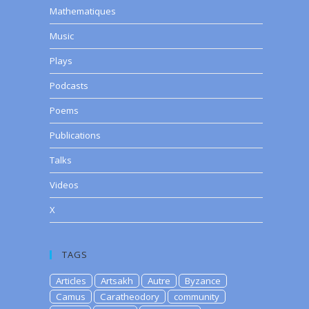
Mathematiques
Music
Plays
Podcasts
Poems
Publications
Talks
Videos
X
TAGS
Articles
Artsakh
Autre
Byzance
Camus
Caratheodory
community