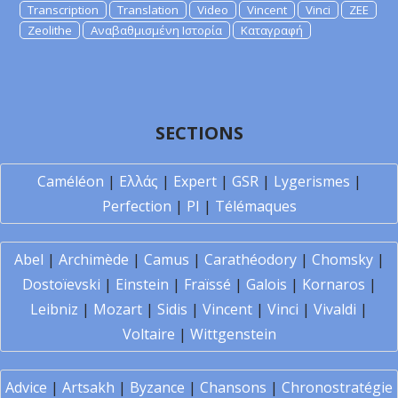
Transcription
Translation
Video
Vincent
Vinci
ZEE
Zeolithe
Αναβαθμισμένη Ιστορία
Καταγραφή
SECTIONS
Caméléon
|
Ελλάς
|
Expert
|
GSR
|
Lygerismes
|
Perfection
|
PI
|
Télémaques
Abel
|
Archimède
|
Camus
|
Carathéodory
|
Chomsky
|
Dostoïevski
|
Einstein
|
Fraïssé
|
Galois
|
Kornaros
|
Leibniz
|
Mozart
|
Sidis
|
Vincent
|
Vinci
|
Vivaldi
|
Voltaire
|
Wittgenstein
Advice
|
Artsakh
|
Byzance
|
Chansons
|
Chronostratégie