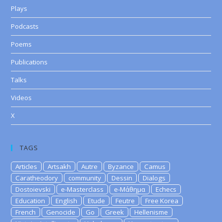
Plays
Podcasts
Poems
Publications
Talks
Videos
X
TAGS
Articles
Artsakh
Autre
Byzance
Camus
Caratheodory
community
Dessin
Dialogs
Dostoievski
e-Masterclass
e-Μάθημα
Echecs
Education
English
Etude
Feutre
Free Korea
French
Genocide
Go
Greek
Hellenisme