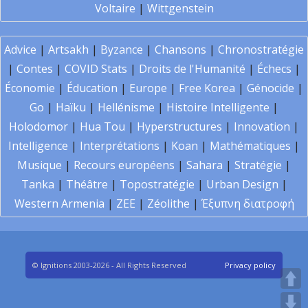
Voltaire
|
Wittgenstein
Advice
|
Artsakh
|
Byzance
|
Chansons
|
Chronostratégie
|
Contes
|
COVID Stats
|
Droits de l'Humanité
|
Échecs
|
Économie
|
Éducation
|
Europe
|
Free Korea
|
Génocide
|
Go
|
Haïku
|
Hellénisme
|
Histoire Intelligente
|
Holodomor
|
Hua Tou
|
Hyperstructures
|
Innovation
|
Intelligence
|
Interprétations
|
Koan
|
Mathématiques
|
Musique
|
Recours européens
|
Sahara
|
Stratégie
|
Tanka
|
Théâtre
|
Topostratégie
|
Urban Design
|
Western Armenia
|
ZEE
|
Zéolithe
|
Έξυπνη διατροφή
© Ignitions 2003-2026 - All Rights Reserved
Privacy policy