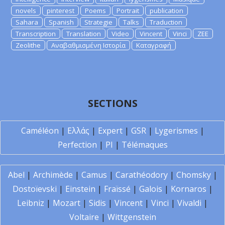
novels
pinterest
Poems
Portrait
publication
Sahara
Spanish
Strategie
Talks
Traduction
Transcription
Translation
Video
Vincent
Vinci
ZEE
Zeolithe
Αναβαθμισμένη Ιστορία
Καταγραφή
SECTIONS
Caméléon
|
Ελλάς
|
Expert
|
GSR
|
Lygerismes
|
Perfection
|
PI
|
Télémaques
Abel
|
Archimède
|
Camus
|
Carathéodory
|
Chomsky
|
Dostoïevski
|
Einstein
|
Fraïssé
|
Galois
|
Kornaros
|
Leibniz
|
Mozart
|
Sidis
|
Vincent
|
Vinci
|
Vivaldi
|
Voltaire
|
Wittgenstein