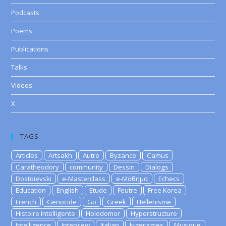
Podcasts
Poems
Publications
Talks
Videos
X
TAGS
Articles
Artsakh
Autre
Byzance
Camus
Caratheodory
community
Dessin
Dialogs
Dostoievski
e-Masterclass
e-Μάθημα
Echecs
Education
English
Etude
Feutre
Free Korea
French
Genocide
Go
Greek
Hellenisme
Histoire Intelligente
Holodomor
Hyperstructure
Intelligence
Interview
Italian
lygerismes
Musique