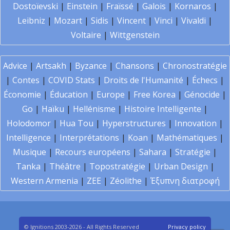
Dostoïevski
|
Einstein
|
Fraïssé
|
Galois
|
Kornaros
|
Leibniz
|
Mozart
|
Sidis
|
Vincent
|
Vinci
|
Vivaldi
|
Voltaire
|
Wittgenstein
Advice
|
Artsakh
|
Byzance
|
Chansons
|
Chronostratégie
|
Contes
|
COVID Stats
|
Droits de l'Humanité
|
Échecs
|
Économie
|
Éducation
|
Europe
|
Free Korea
|
Génocide
|
Go
|
Haïku
|
Hellénisme
|
Histoire Intelligente
|
Holodomor
|
Hua Tou
|
Hyperstructures
|
Innovation
|
Intelligence
|
Interprétations
|
Koan
|
Mathématiques
|
Musique
|
Recours européens
|
Sahara
|
Stratégie
|
Tanka
|
Théâtre
|
Topostratégie
|
Urban Design
|
Western Armenia
|
ZEE
|
Zéolithe
|
Έξυπνη διατροφή
© Ignitions 2003-2026 - All Rights Reserved
Privacy policy