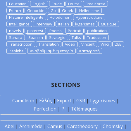
Education
English
Etude
Feutre
Free Korea
French
Genocide
Go
Greek
Hellenisme
Histoire Intelligente
Holodomor
Hyperstructure
Intelligence
Interview
Italian
lygerismes
Musique
novels
pinterest
Poems
Portrait
publication
Sahara
Spanish
Strategie
Talks
Traduction
Transcription
Translation
Video
Vincent
Vinci
ZEE
Zeolithe
Αναβαθμισμένη Ιστορία
Καταγραφή
SECTIONS
Caméléon
|
Ελλάς
|
Expert
|
GSR
|
Lygerismes
|
Perfection
|
PI
|
Télémaques
Abel
|
Archimède
|
Camus
|
Carathéodory
|
Chomsky
|