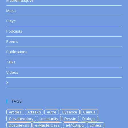
Mathematiques
Music
Plays
Podcasts
Poems
Publications
Talks
Videos
X
TAGS
Articles
Artsakh
Autre
Byzance
Camus
Caratheodory
community
Dessin
Dialogs
Dostoievski
e-Masterclass
e-Μάθημα
Echecs