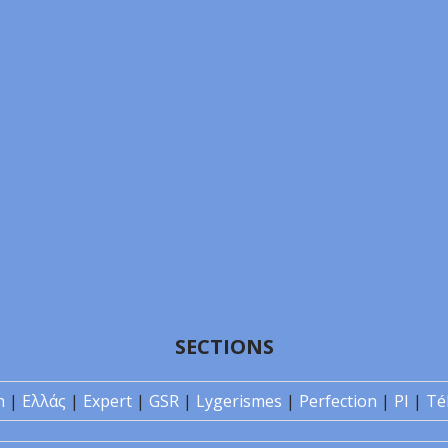
SECTIONS
n
|
Ελλάς
|
Expert
|
GSR
|
Lygerismes
|
Perfection
|
PI
|
Té