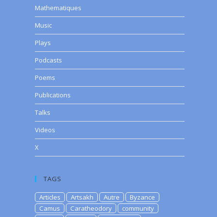
Mathematiques
Music
Plays
Podcasts
Poems
Publications
Talks
Videos
X
TAGS
Articles
Artsakh
Autre
Byzance
Camus
Caratheodory
community