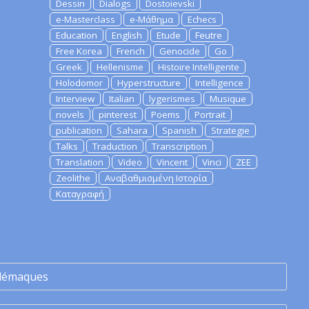
Dessin
Dialogs
Dostoievski
e-Masterclass
e-Μάθημα
Echecs
Education
English
Etude
Feutre
Free Korea
French
Genocide
Go
Greek
Hellenisme
Histoire Intelligente
Holodomor
Hyperstructure
Intelligence
Interview
Italian
lygerismes
Musique
novels
pinterest
Poems
Portrait
publication
Sahara
Spanish
Strategie
Talks
Traduction
Transcription
Translation
Video
Vincent
Vinci
ZEE
Zeolithe
Αναβαθμισμένη Ιστορία
Καταγραφή
lémaques