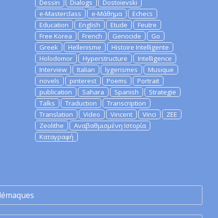
Dessin
Dialogs
Dostoievski
e-Masterclass
e-Μάθημα
Echecs
Education
English
Etude
Feutre
Free Korea
French
Genocide
Go
Greek
Hellenisme
Histoire Intelligente
Holodomor
Hyperstructure
Intelligence
Interview
Italian
lygerismes
Musique
novels
pinterest
Poems
Portrait
publication
Sahara
Spanish
Strategie
Talks
Traduction
Transcription
Translation
Video
Vincent
Vinci
ZEE
Zeolithe
Αναβαθμισμένη Ιστορία
Καταγραφή
lémaques