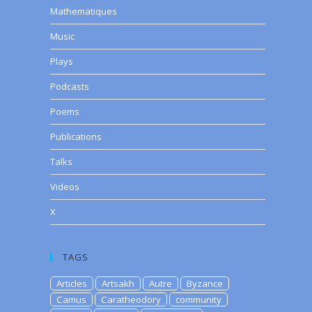
Mathematiques
Music
Plays
Podcasts
Poems
Publications
Talks
Videos
X
TAGS
Articles
Artsakh
Autre
Byzance
Camus
Caratheodory
community