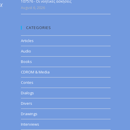
107576 - Οι νοητικές ασκήσεις
 X
August 6, 2026
CATEGORIES
Articles
Audio
Books
CDROM & Media
Contes
Dialogs
Divers
Drawings
Interviews