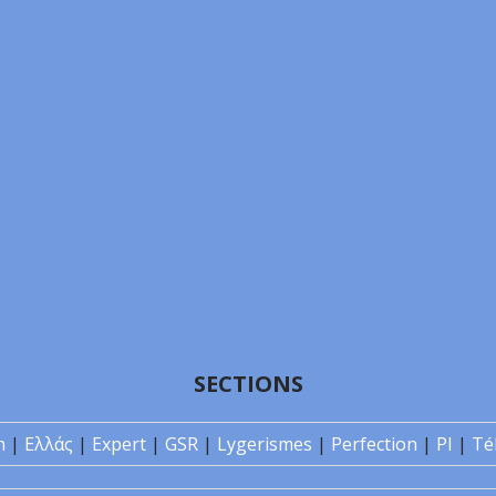
SECTIONS
n
|
Ελλάς
|
Expert
|
GSR
|
Lygerismes
|
Perfection
|
PI
|
Té