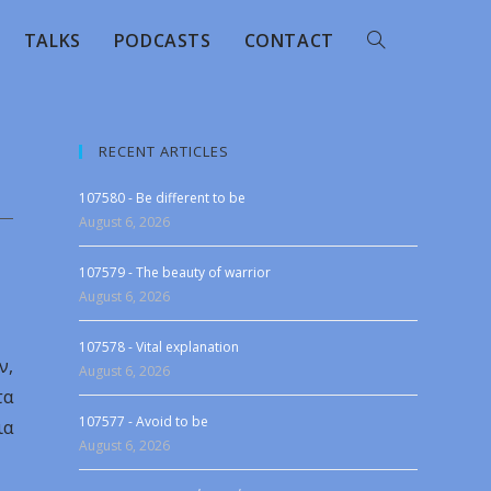
TALKS
PODCASTS
CONTACT
RECENT ARTICLES
107580 - Be different to be
August 6, 2026
107579 - The beauty of warrior
August 6, 2026
107578 - Vital explanation
ν,
August 6, 2026
τα
107577 - Avoid to be
ια
August 6, 2026