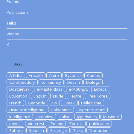
Poems
Publications
Talks
Videos
X
TAGS
Articles
Artsakh
Autre
Byzance
Camus
Caratheodory
community
Dessin
Dialogs
Dostoievski
e-Masterclass
e-Μάθημα
Echecs
Education
English
Etude
Feutre
Free Korea
French
Genocide
Go
Greek
Hellenisme
Histoire Intelligente
Holodomor
Hyperstructure
Intelligence
Interview
Italian
lygerismes
Musique
novels
pinterest
Poems
Portrait
publication
Sahara
Spanish
Strategie
Talks
Traduction