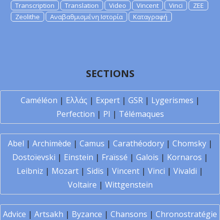
Transcription
Translation
Video
Vincent
Vinci
ZEE
Zeolithe
Αναβαθμισμένη Ιστορία
Καταγραφή
SECTIONS
Caméléon
|
Ελλάς
|
Expert
|
GSR
|
Lygerismes
|
Perfection
|
PI
|
Télémaques
Abel
|
Archimède
|
Camus
|
Carathéodory
|
Chomsky
|
Dostoïevski
|
Einstein
|
Fraïssé
|
Galois
|
Kornaros
|
Leibniz
|
Mozart
|
Sidis
|
Vincent
|
Vinci
|
Vivaldi
|
Voltaire
|
Wittgenstein
Advice
|
Artsakh
|
Byzance
|
Chansons
|
Chronostratégie