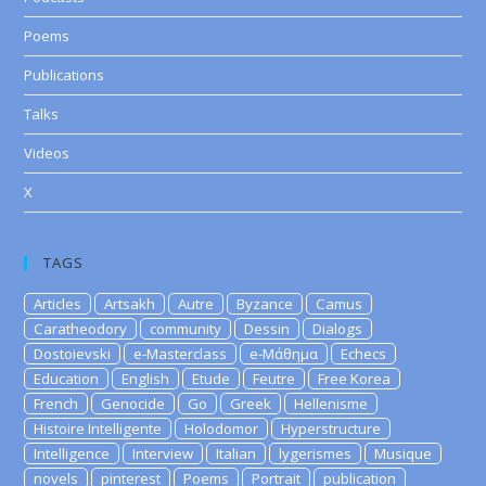
Poems
Publications
Talks
Videos
X
TAGS
Articles
Artsakh
Autre
Byzance
Camus
Caratheodory
community
Dessin
Dialogs
Dostoievski
e-Masterclass
e-Μάθημα
Echecs
Education
English
Etude
Feutre
Free Korea
French
Genocide
Go
Greek
Hellenisme
Histoire Intelligente
Holodomor
Hyperstructure
Intelligence
Interview
Italian
lygerismes
Musique
novels
pinterest
Poems
Portrait
publication