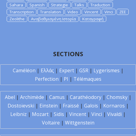
Sahara
Spanish
Strategie
Talks
Traduction
Transcription
Translation
Video
Vincent
Vinci
ZEE
Zeolithe
Αναβαθμισμένη Ιστορία
Καταγραφή
SECTIONS
Caméléon
|
Ελλάς
|
Expert
|
GSR
|
Lygerismes
|
Perfection
|
PI
|
Télémaques
Abel
|
Archimède
|
Camus
|
Carathéodory
|
Chomsky
|
Dostoïevski
|
Einstein
|
Fraïssé
|
Galois
|
Kornaros
|
Leibniz
|
Mozart
|
Sidis
|
Vincent
|
Vinci
|
Vivaldi
|
Voltaire
|
Wittgenstein