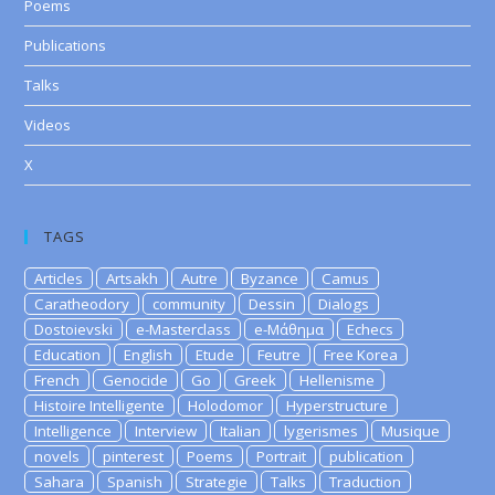
Poems
Publications
Talks
Videos
X
TAGS
Articles
Artsakh
Autre
Byzance
Camus
Caratheodory
community
Dessin
Dialogs
Dostoievski
e-Masterclass
e-Μάθημα
Echecs
Education
English
Etude
Feutre
Free Korea
French
Genocide
Go
Greek
Hellenisme
Histoire Intelligente
Holodomor
Hyperstructure
Intelligence
Interview
Italian
lygerismes
Musique
novels
pinterest
Poems
Portrait
publication
Sahara
Spanish
Strategie
Talks
Traduction