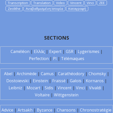
Transcription
Translation
Video
Vincent
Vinci
ZEE
Zeolithe
Αναβαθμισμένη Ιστορία
Καταγραφή
SECTIONS
Caméléon
|
Ελλάς
|
Expert
|
GSR
|
Lygerismes
|
Perfection
|
PI
|
Télémaques
Abel
|
Archimède
|
Camus
|
Carathéodory
|
Chomsky
|
Dostoïevski
|
Einstein
|
Fraïssé
|
Galois
|
Kornaros
|
Leibniz
|
Mozart
|
Sidis
|
Vincent
|
Vinci
|
Vivaldi
|
Voltaire
|
Wittgenstein
Advice
|
Artsakh
|
Byzance
|
Chansons
|
Chronostratégie