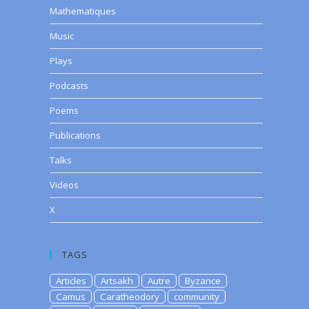
Mathematiques
Music
Plays
Podcasts
Poems
Publications
Talks
Videos
X
TAGS
Articles
Artsakh
Autre
Byzance
Camus
Caratheodory
community