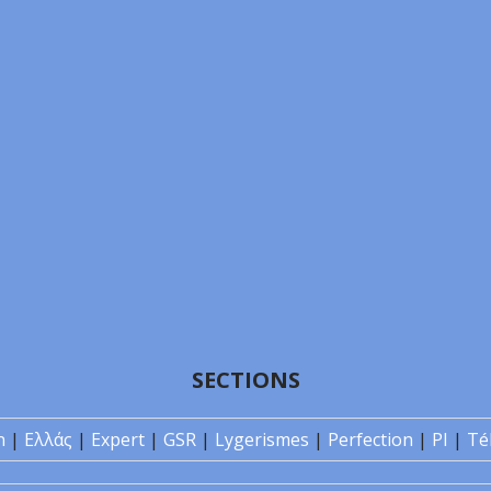
SECTIONS
n
|
Ελλάς
|
Expert
|
GSR
|
Lygerismes
|
Perfection
|
PI
|
Té