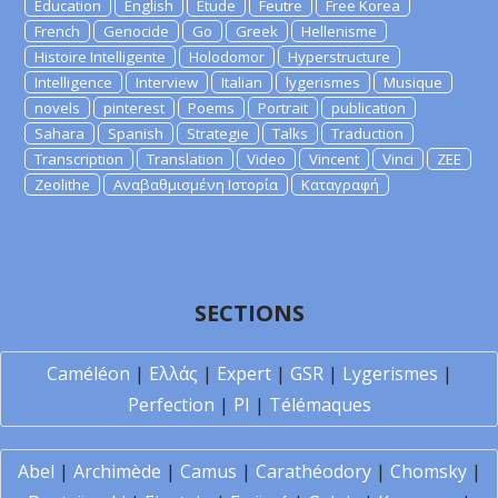
Education
English
Etude
Feutre
Free Korea
French
Genocide
Go
Greek
Hellenisme
Histoire Intelligente
Holodomor
Hyperstructure
Intelligence
Interview
Italian
lygerismes
Musique
novels
pinterest
Poems
Portrait
publication
Sahara
Spanish
Strategie
Talks
Traduction
Transcription
Translation
Video
Vincent
Vinci
ZEE
Zeolithe
Αναβαθμισμένη Ιστορία
Καταγραφή
SECTIONS
Caméléon
|
Ελλάς
|
Expert
|
GSR
|
Lygerismes
|
Perfection
|
PI
|
Télémaques
Abel
|
Archimède
|
Camus
|
Carathéodory
|
Chomsky
|