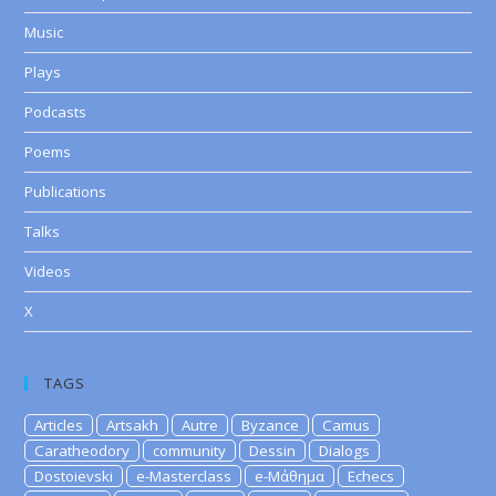
Music
Plays
Podcasts
Poems
Publications
Talks
Videos
X
TAGS
Articles
Artsakh
Autre
Byzance
Camus
Caratheodory
community
Dessin
Dialogs
Dostoievski
e-Masterclass
e-Μάθημα
Echecs