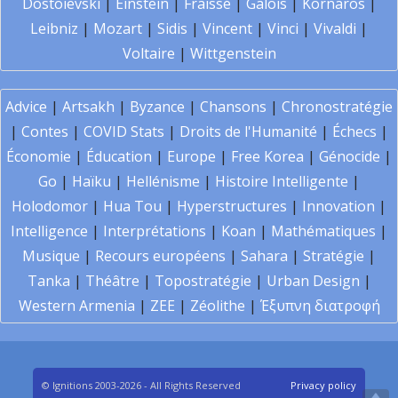
Dostoïevski
|
Einstein
|
Fraïssé
|
Galois
|
Kornaros
|
Leibniz
|
Mozart
|
Sidis
|
Vincent
|
Vinci
|
Vivaldi
|
Voltaire
|
Wittgenstein
Advice
|
Artsakh
|
Byzance
|
Chansons
|
Chronostratégie
|
Contes
|
COVID Stats
|
Droits de l'Humanité
|
Échecs
|
Économie
|
Éducation
|
Europe
|
Free Korea
|
Génocide
|
Go
|
Haïku
|
Hellénisme
|
Histoire Intelligente
|
Holodomor
|
Hua Tou
|
Hyperstructures
|
Innovation
|
Intelligence
|
Interprétations
|
Koan
|
Mathématiques
|
Musique
|
Recours européens
|
Sahara
|
Stratégie
|
Tanka
|
Théâtre
|
Topostratégie
|
Urban Design
|
Western Armenia
|
ZEE
|
Zéolithe
|
Έξυπνη διατροφή
© Ignitions 2003-2026 - All Rights Reserved
Privacy policy