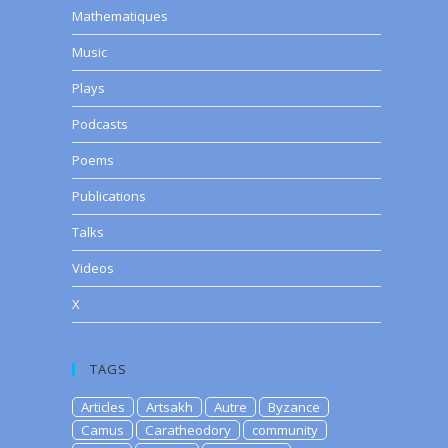
Mathematiques
Music
Plays
Podcasts
Poems
Publications
Talks
Videos
X
TAGS
Articles
Artsakh
Autre
Byzance
Camus
Caratheodory
community