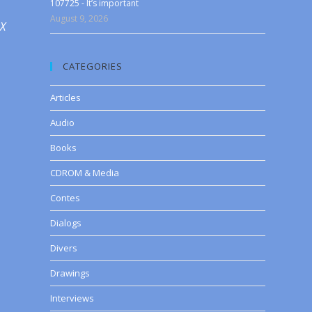
107725 - It’s important
August 9, 2026
 X
CATEGORIES
Articles
Audio
Books
CDROM & Media
Contes
Dialogs
Divers
Drawings
Interviews