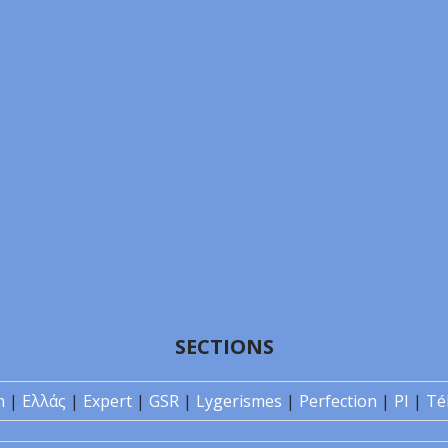
SECTIONS
n
|
Ελλάς
|
Expert
|
GSR
|
Lygerismes
|
Perfection
|
PI
|
Té