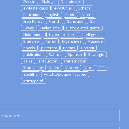
Dessin
Dialogs
Dostoievski
e-Masterclass
e-Μάθημα
Echecs
Education
English
Etude
Feutre
Free Korea
French
Genocide
Go
Greek
Hellenisme
Histoire Intelligente
Holodomor
Hyperstructure
Intelligence
Interview
Italian
lygerismes
Musique
novels
pinterest
Poems
Portrait
publication
Sahara
Spanish
Strategie
Talks
Traduction
Transcription
Translation
Video
Vincent
Vinci
ZEE
Zeolithe
Αναβαθμισμένη Ιστορία
Καταγραφή
lémaques