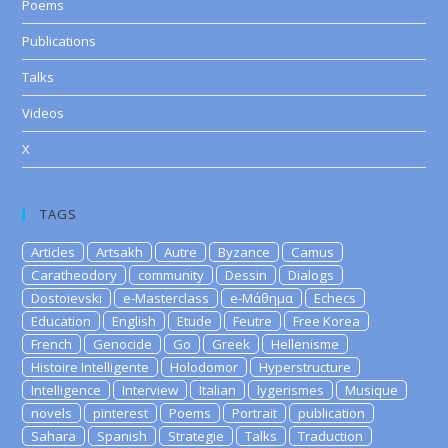
Poems
Publications
Talks
Videos
X
TAGS
Articles
Artsakh
Autre
Byzance
Camus
Caratheodory
community
Dessin
Dialogs
Dostoievski
e-Masterclass
e-Μάθημα
Echecs
Education
English
Etude
Feutre
Free Korea
French
Genocide
Go
Greek
Hellenisme
Histoire Intelligente
Holodomor
Hyperstructure
Intelligence
Interview
Italian
lygerismes
Musique
novels
pinterest
Poems
Portrait
publication
Sahara
Spanish
Strategie
Talks
Traduction