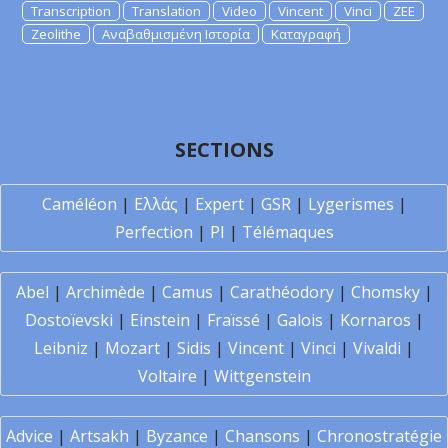
Transcription
Translation
Video
Vincent
Vinci
ZEE
Zeolithe
Αναβαθμισμένη Ιστορία
Καταγραφή
SECTIONS
Caméléon
|
Ελλάς
|
Expert
|
GSR
|
Lygerismes
|
Perfection
|
PI
|
Télémaques
Abel
|
Archimède
|
Camus
|
Carathéodory
|
Chomsky
|
Dostoïevski
|
Einstein
|
Fraïssé
|
Galois
|
Kornaros
|
Leibniz
|
Mozart
|
Sidis
|
Vincent
|
Vinci
|
Vivaldi
|
Voltaire
|
Wittgenstein
Advice
|
Artsakh
|
Byzance
|
Chansons
|
Chronostratégie