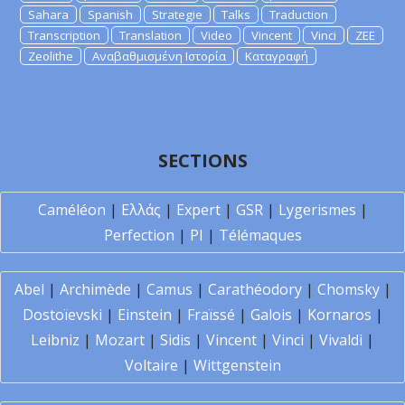
Sahara
Spanish
Strategie
Talks
Traduction
Transcription
Translation
Video
Vincent
Vinci
ZEE
Zeolithe
Αναβαθμισμένη Ιστορία
Καταγραφή
SECTIONS
Caméléon
|
Ελλάς
|
Expert
|
GSR
|
Lygerismes
|
Perfection
|
PI
|
Télémaques
Abel
|
Archimède
|
Camus
|
Carathéodory
|
Chomsky
|
Dostoïevski
|
Einstein
|
Fraïssé
|
Galois
|
Kornaros
|
Leibniz
|
Mozart
|
Sidis
|
Vincent
|
Vinci
|
Vivaldi
|
Voltaire
|
Wittgenstein