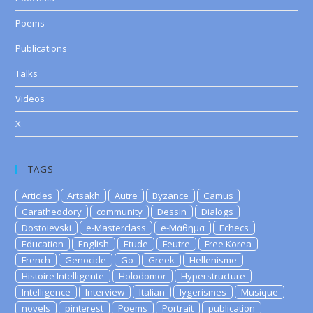
Poems
Publications
Talks
Videos
X
TAGS
Articles
Artsakh
Autre
Byzance
Camus
Caratheodory
community
Dessin
Dialogs
Dostoievski
e-Masterclass
e-Μάθημα
Echecs
Education
English
Etude
Feutre
Free Korea
French
Genocide
Go
Greek
Hellenisme
Histoire Intelligente
Holodomor
Hyperstructure
Intelligence
Interview
Italian
lygerismes
Musique
novels
pinterest
Poems
Portrait
publication