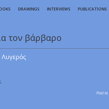
OOKS
DRAWINGS
INTERVIEWS
PUBLICATIONS
Για τον βάρβαρο
 Λυγερός
.
Post to