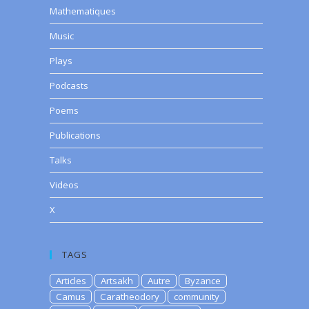
Mathematiques
Music
Plays
Podcasts
Poems
Publications
Talks
Videos
X
TAGS
Articles
Artsakh
Autre
Byzance
Camus
Caratheodory
community