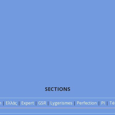
SECTIONS
n
|
Ελλάς
|
Expert
|
GSR
|
Lygerismes
|
Perfection
|
PI
|
Té