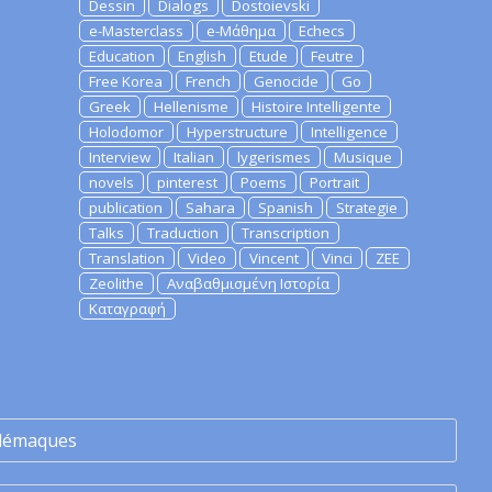
Dessin
Dialogs
Dostoievski
e-Masterclass
e-Μάθημα
Echecs
Education
English
Etude
Feutre
Free Korea
French
Genocide
Go
Greek
Hellenisme
Histoire Intelligente
Holodomor
Hyperstructure
Intelligence
Interview
Italian
lygerismes
Musique
novels
pinterest
Poems
Portrait
publication
Sahara
Spanish
Strategie
Talks
Traduction
Transcription
Translation
Video
Vincent
Vinci
ZEE
Zeolithe
Αναβαθμισμένη Ιστορία
Καταγραφή
lémaques