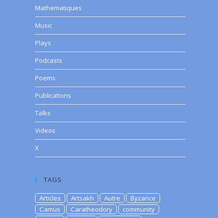
Mathematiques
Music
Plays
Podcasts
Poems
Publications
Talks
Videos
X
TAGS
Articles
Artsakh
Autre
Byzance
Camus
Caratheodory
community