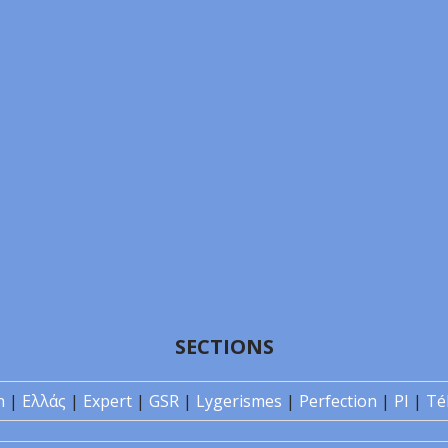
SECTIONS
n
|
Ελλάς
|
Expert
|
GSR
|
Lygerismes
|
Perfection
|
PI
|
Té