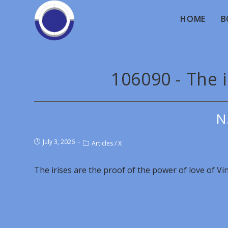
HOME
B
106090 - The i
N
July 3, 2026
Articles
/
X
The irises are the proof of the power of love of Vi