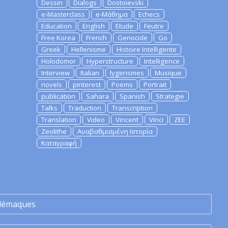
Dessin
Dialogs
Dostoievski
e-Masterclass
e-Μάθημα
Echecs
Education
English
Etude
Feutre
Free Korea
French
Genocide
Go
Greek
Hellenisme
Histoire Intelligente
Holodomor
Hyperstructure
Intelligence
Interview
Italian
lygerismes
Musique
novels
pinterest
Poems
Portrait
publication
Sahara
Spanish
Strategie
Talks
Traduction
Transcription
Translation
Video
Vincent
Vinci
ZEE
Zeolithe
Αναβαθμισμένη Ιστορία
Καταγραφή
lémaques