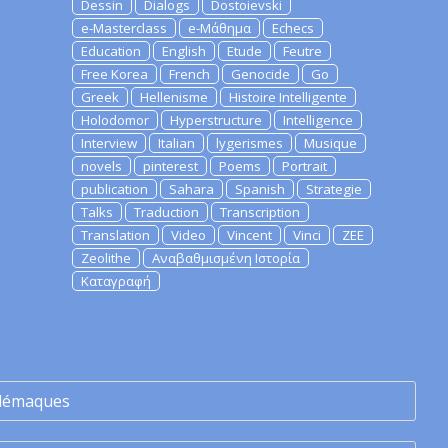
Dessin
Dialogs
Dostoievski
e-Masterclass
e-Μάθημα
Echecs
Education
English
Etude
Feutre
Free Korea
French
Genocide
Go
Greek
Hellenisme
Histoire Intelligente
Holodomor
Hyperstructure
Intelligence
Interview
Italian
lygerismes
Musique
novels
pinterest
Poems
Portrait
publication
Sahara
Spanish
Strategie
Talks
Traduction
Transcription
Translation
Video
Vincent
Vinci
ZEE
Zeolithe
Αναβαθμισμένη Ιστορία
Καταγραφή
lémaques