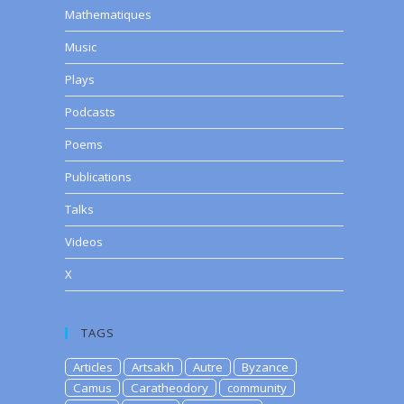
Mathematiques
Music
Plays
Podcasts
Poems
Publications
Talks
Videos
X
TAGS
Articles
Artsakh
Autre
Byzance
Camus
Caratheodory
community