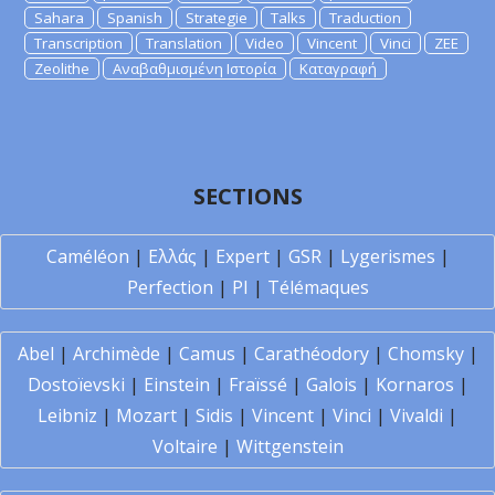
Sahara
Spanish
Strategie
Talks
Traduction
Transcription
Translation
Video
Vincent
Vinci
ZEE
Zeolithe
Αναβαθμισμένη Ιστορία
Καταγραφή
SECTIONS
Caméléon
|
Ελλάς
|
Expert
|
GSR
|
Lygerismes
|
Perfection
|
PI
|
Télémaques
Abel
|
Archimède
|
Camus
|
Carathéodory
|
Chomsky
|
Dostoïevski
|
Einstein
|
Fraïssé
|
Galois
|
Kornaros
|
Leibniz
|
Mozart
|
Sidis
|
Vincent
|
Vinci
|
Vivaldi
|
Voltaire
|
Wittgenstein