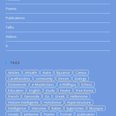
Poems
Publications
Talks
Videos
X
TAGS
Articles
Artsakh
Autre
Byzance
Camus
Caratheodory
community
Dessin
Dialogs
Dostoievski
e-Masterclass
e-Μάθημα
Echecs
Education
English
Etude
Feutre
Free Korea
French
Genocide
Go
Greek
Hellenisme
Histoire Intelligente
Holodomor
Hyperstructure
Intelligence
Interview
Italian
lygerismes
Musique
novels
pinterest
Poems
Portrait
publication