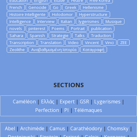
Education
English
Etude
Feutre
Free Korea
French
Genocide
Go
Greek
Hellenisme
Histoire Intelligente
Holodomor
Hyperstructure
Intelligence
Interview
Italian
lygerismes
Musique
novels
pinterest
Poems
Portrait
publication
Sahara
Spanish
Strategie
Talks
Traduction
Transcription
Translation
Video
Vincent
Vinci
ZEE
Zeolithe
Αναβαθμισμένη Ιστορία
Καταγραφή
SECTIONS
Caméléon
|
Ελλάς
|
Expert
|
GSR
|
Lygerismes
|
Perfection
|
PI
|
Télémaques
Abel
|
Archimède
|
Camus
|
Carathéodory
|
Chomsky
|