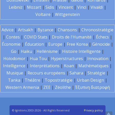
Dostoïevski
|
Einstein
|
Fraïssé
|
Galois
|
Kornaros
|
Leibniz
|
Mozart
|
Sidis
|
Vincent
|
Vinci
|
Vivaldi
|
Voltaire
|
Wittgenstein
Advice
|
Artsakh
|
Byzance
|
Chansons
|
Chronostratégie
|
Contes
|
COVID Stats
|
Droits de l'Humanité
|
Échecs
|
Économie
|
Éducation
|
Europe
|
Free Korea
|
Génocide
|
Go
|
Haïku
|
Hellénisme
|
Histoire Intelligente
|
Holodomor
|
Hua Tou
|
Hyperstructures
|
Innovation
|
Intelligence
|
Interprétations
|
Koan
|
Mathématiques
|
Musique
|
Recours européens
|
Sahara
|
Stratégie
|
Tanka
|
Théâtre
|
Topostratégie
|
Urban Design
|
Western Armenia
|
ZEE
|
Zéolithe
|
Έξυπνη διατροφή
© Ignitions 2003-2026 - All Rights Reserved
Privacy policy