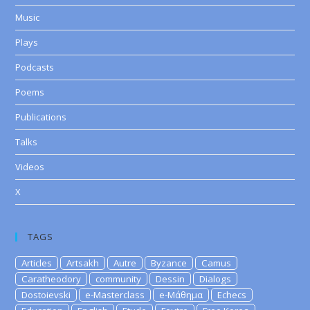
Music
Plays
Podcasts
Poems
Publications
Talks
Videos
X
TAGS
Articles
Artsakh
Autre
Byzance
Camus
Caratheodory
community
Dessin
Dialogs
Dostoievski
e-Masterclass
e-Μάθημα
Echecs