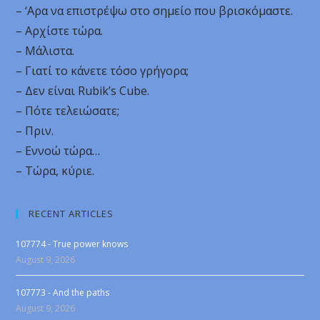
– ‘Αρα να επιστρέψω στο σημείο που βρισκόμαστε.
– Αρχίστε τώρα.
– Μάλιστα.
– Γιατί το κάνετε τόσο γρήγορα;
– Δεν είναι Rubik’s Cube.
– Πότε τελειώσατε;
– Πριν.
– Εννοώ τώρα…
– Τώρα, κύριε.
RECENT ARTICLES
107774 - True power knows
August 9, 2026
107773 - And the paths
August 9, 2026