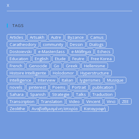
X
TAGS
Articles
Artsakh
Autre
Byzance
Camus
Caratheodory
community
Dessin
Dialogs
Dostoievski
e-Masterclass
e-Μάθημα
Echecs
Education
English
Etude
Feutre
Free Korea
French
Genocide
Go
Greek
Hellenisme
Histoire Intelligente
Holodomor
Hyperstructure
Intelligence
Interview
Italian
lygerismes
Musique
novels
pinterest
Poems
Portrait
publication
Sahara
Spanish
Strategie
Talks
Traduction
Transcription
Translation
Video
Vincent
Vinci
ZEE
Zeolithe
Αναβαθμισμένη Ιστορία
Καταγραφή