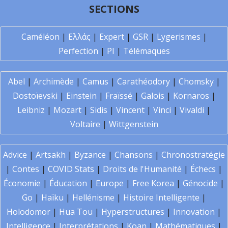
SECTIONS
Caméléon
|
Ελλάς
|
Expert
|
GSR
|
Lygerismes
|
Perfection
|
PI
|
Télémaques
Abel
|
Archimède
|
Camus
|
Carathéodory
|
Chomsky
|
Dostoïevski
|
Einstein
|
Fraïssé
|
Galois
|
Kornaros
|
Leibniz
|
Mozart
|
Sidis
|
Vincent
|
Vinci
|
Vivaldi
|
Voltaire
|
Wittgenstein
Advice
|
Artsakh
|
Byzance
|
Chansons
|
Chronostratégie
|
Contes
|
COVID Stats
|
Droits de l'Humanité
|
Échecs
|
Économie
|
Éducation
|
Europe
|
Free Korea
|
Génocide
|
Go
|
Haïku
|
Hellénisme
|
Histoire Intelligente
|
Holodomor
|
Hua Tou
|
Hyperstructures
|
Innovation
|
Intelligence
|
Interprétations
|
Koan
|
Mathématiques
|