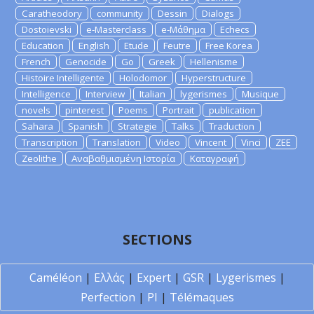
Caratheodory
community
Dessin
Dialogs
Dostoievski
e-Masterclass
e-Μάθημα
Echecs
Education
English
Etude
Feutre
Free Korea
French
Genocide
Go
Greek
Hellenisme
Histoire Intelligente
Holodomor
Hyperstructure
Intelligence
Interview
Italian
lygerismes
Musique
novels
pinterest
Poems
Portrait
publication
Sahara
Spanish
Strategie
Talks
Traduction
Transcription
Translation
Video
Vincent
Vinci
ZEE
Zeolithe
Αναβαθμισμένη Ιστορία
Καταγραφή
SECTIONS
Caméléon
|
Ελλάς
|
Expert
|
GSR
|
Lygerismes
|
Perfection
|
PI
|
Télémaques