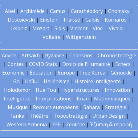
Abel
|
Archimède
|
Camus
|
Carathéodory
|
Chomsky
|
Dostoïevski
|
Einstein
|
Fraïssé
|
Galois
|
Kornaros
|
Leibniz
|
Mozart
|
Sidis
|
Vincent
|
Vinci
|
Vivaldi
|
Voltaire
|
Wittgenstein
Advice
|
Artsakh
|
Byzance
|
Chansons
|
Chronostratégie
|
Contes
|
COVID Stats
|
Droits de l'Humanité
|
Échecs
|
Économie
|
Éducation
|
Europe
|
Free Korea
|
Génocide
|
Go
|
Haïku
|
Hellénisme
|
Histoire Intelligente
|
Holodomor
|
Hua Tou
|
Hyperstructures
|
Innovation
|
Intelligence
|
Interprétations
|
Koan
|
Mathématiques
|
Musique
|
Recours européens
|
Sahara
|
Stratégie
|
Tanka
|
Théâtre
|
Topostratégie
|
Urban Design
|
Western Armenia
|
ZEE
|
Zéolithe
|
Έξυπνη διατροφή