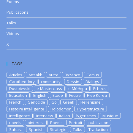
Poems
Publications
Talks
Videos
X
TAGS
Articles
Artsakh
Autre
Byzance
Camus
Caratheodory
community
Dessin
Dialogs
Dostoievski
e-Masterclass
e-Μάθημα
Echecs
Education
English
Etude
Feutre
Free Korea
French
Genocide
Go
Greek
Hellenisme
Histoire Intelligente
Holodomor
Hyperstructure
Intelligence
Interview
Italian
lygerismes
Musique
novels
pinterest
Poems
Portrait
publication
Sahara
Spanish
Strategie
Talks
Traduction