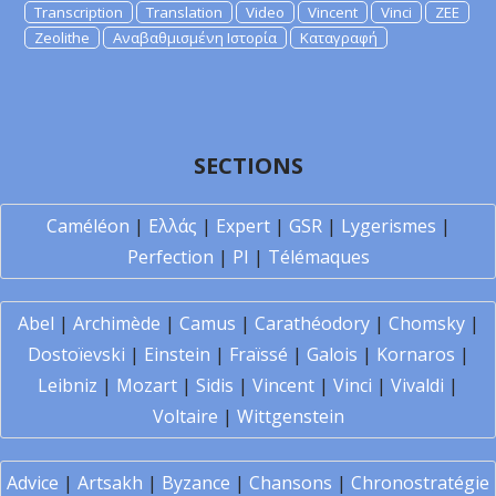
Transcription
Translation
Video
Vincent
Vinci
ZEE
Zeolithe
Αναβαθμισμένη Ιστορία
Καταγραφή
SECTIONS
Caméléon
|
Ελλάς
|
Expert
|
GSR
|
Lygerismes
|
Perfection
|
PI
|
Télémaques
Abel
|
Archimède
|
Camus
|
Carathéodory
|
Chomsky
|
Dostoïevski
|
Einstein
|
Fraïssé
|
Galois
|
Kornaros
|
Leibniz
|
Mozart
|
Sidis
|
Vincent
|
Vinci
|
Vivaldi
|
Voltaire
|
Wittgenstein
Advice
|
Artsakh
|
Byzance
|
Chansons
|
Chronostratégie