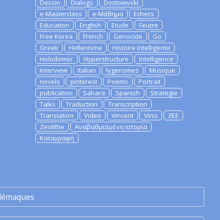
Dessin
Dialogs
Dostoievski
e-Masterclass
e-Μάθημα
Echecs
Education
English
Etude
Feutre
Free Korea
French
Genocide
Go
Greek
Hellenisme
Histoire Intelligente
Holodomor
Hyperstructure
Intelligence
Interview
Italian
lygerismes
Musique
novels
pinterest
Poems
Portrait
publication
Sahara
Spanish
Strategie
Talks
Traduction
Transcription
Translation
Video
Vincent
Vinci
ZEE
Zeolithe
Αναβαθμισμένη Ιστορία
Καταγραφή
lémaques