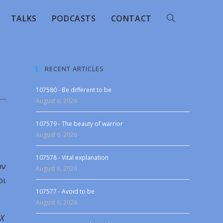
TALKS
PODCASTS
CONTACT
RECENT ARTICLES
107580 - Be different to be
August 6, 2026
107579 - The beauty of warrior
August 6, 2026
107578 - Vital explanation
ύν
August 6, 2026
οι
107577 - Avoid to be
August 6, 2026
 X