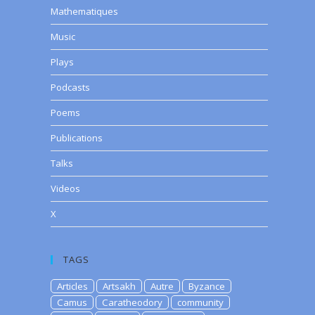
Mathematiques
Music
Plays
Podcasts
Poems
Publications
Talks
Videos
X
TAGS
Articles
Artsakh
Autre
Byzance
Camus
Caratheodory
community