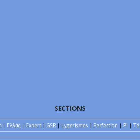
SECTIONS
n
|
Ελλάς
|
Expert
|
GSR
|
Lygerismes
|
Perfection
|
PI
|
Té