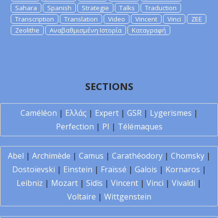
Sahara
Spanish
Strategie
Talks
Traduction
Transcription
Translation
Video
Vincent
Vinci
ZEE
Zeolithe
Αναβαθμισμένη Ιστορία
Καταγραφή
SECTIONS
Caméléon
|
Ελλάς
|
Expert
|
GSR
|
Lygerismes
|
Perfection
|
PI
|
Télémaques
Abel
|
Archimède
|
Camus
|
Carathéodory
|
Chomsky
|
Dostoïevski
|
Einstein
|
Fraïssé
|
Galois
|
Kornaros
|
Leibniz
|
Mozart
|
Sidis
|
Vincent
|
Vinci
|
Vivaldi
|
Voltaire
|
Wittgenstein