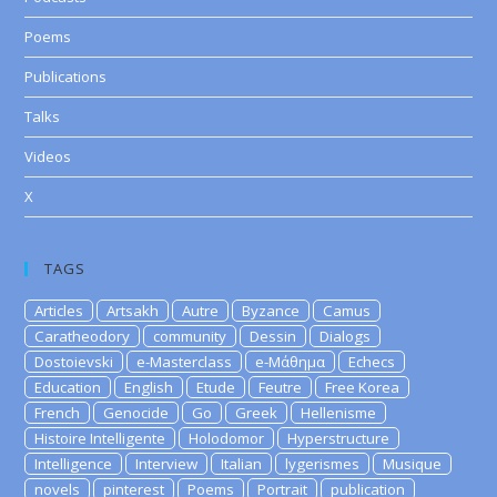
Poems
Publications
Talks
Videos
X
TAGS
Articles
Artsakh
Autre
Byzance
Camus
Caratheodory
community
Dessin
Dialogs
Dostoievski
e-Masterclass
e-Μάθημα
Echecs
Education
English
Etude
Feutre
Free Korea
French
Genocide
Go
Greek
Hellenisme
Histoire Intelligente
Holodomor
Hyperstructure
Intelligence
Interview
Italian
lygerismes
Musique
novels
pinterest
Poems
Portrait
publication