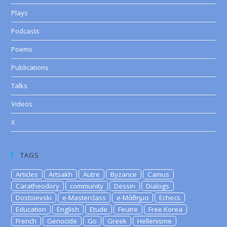
Plays
Podcasts
Poems
Publications
Talks
Videos
X
TAGS
Articles
Artsakh
Autre
Byzance
Camus
Caratheodory
community
Dessin
Dialogs
Dostoievski
e-Masterclass
e-Μάθημα
Echecs
Education
English
Etude
Feutre
Free Korea
French
Genocide
Go
Greek
Hellenisme