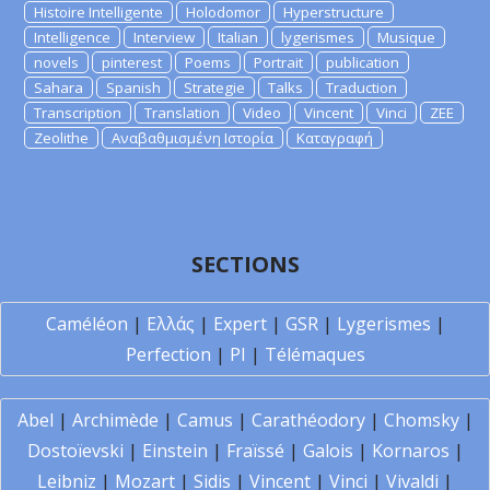
Histoire Intelligente
Holodomor
Hyperstructure
Intelligence
Interview
Italian
lygerismes
Musique
novels
pinterest
Poems
Portrait
publication
Sahara
Spanish
Strategie
Talks
Traduction
Transcription
Translation
Video
Vincent
Vinci
ZEE
Zeolithe
Αναβαθμισμένη Ιστορία
Καταγραφή
SECTIONS
Caméléon
|
Ελλάς
|
Expert
|
GSR
|
Lygerismes
|
Perfection
|
PI
|
Télémaques
Abel
|
Archimède
|
Camus
|
Carathéodory
|
Chomsky
|
Dostoïevski
|
Einstein
|
Fraïssé
|
Galois
|
Kornaros
|
Leibniz
|
Mozart
|
Sidis
|
Vincent
|
Vinci
|
Vivaldi
|