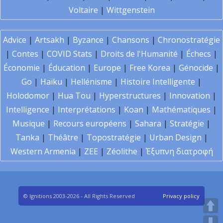
Voltaire
|
Wittgenstein
Advice
|
Artsakh
|
Byzance
|
Chansons
|
Chronostratégie
|
Contes
|
COVID Stats
|
Droits de l'Humanité
|
Échecs
|
Économie
|
Éducation
|
Europe
|
Free Korea
|
Génocide
|
Go
|
Haïku
|
Hellénisme
|
Histoire Intelligente
|
Holodomor
|
Hua Tou
|
Hyperstructures
|
Innovation
|
Intelligence
|
Interprétations
|
Koan
|
Mathématiques
|
Musique
|
Recours européens
|
Sahara
|
Stratégie
|
Tanka
|
Théâtre
|
Topostratégie
|
Urban Design
|
Western Armenia
|
ZEE
|
Zéolithe
|
Έξυπνη διατροφή
© Ignitions 2003-2026 - All Rights Reserved
Privacy policy