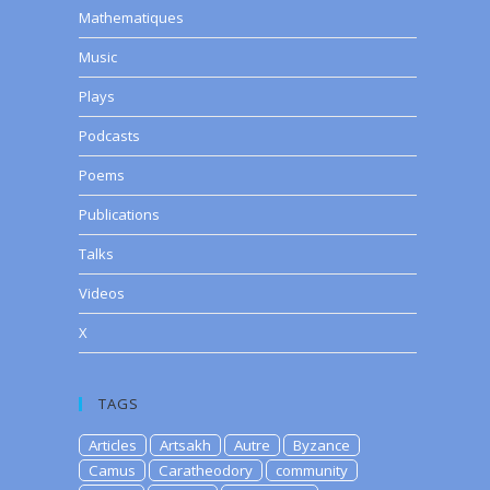
Mathematiques
Music
Plays
Podcasts
Poems
Publications
Talks
Videos
X
TAGS
Articles
Artsakh
Autre
Byzance
Camus
Caratheodory
community