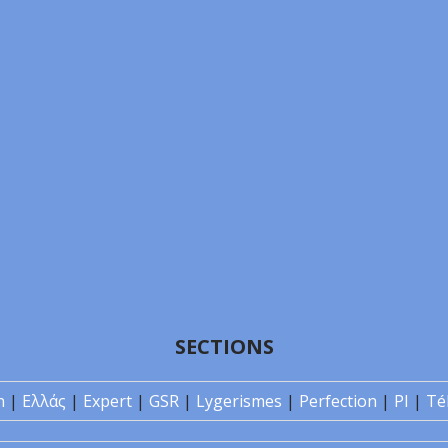
SECTIONS
n
|
Ελλάς
|
Expert
|
GSR
|
Lygerismes
|
Perfection
|
PI
|
Té