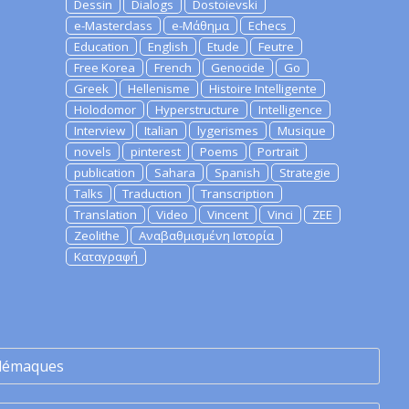
Dessin
Dialogs
Dostoievski
e-Masterclass
e-Μάθημα
Echecs
Education
English
Etude
Feutre
Free Korea
French
Genocide
Go
Greek
Hellenisme
Histoire Intelligente
Holodomor
Hyperstructure
Intelligence
Interview
Italian
lygerismes
Musique
novels
pinterest
Poems
Portrait
publication
Sahara
Spanish
Strategie
Talks
Traduction
Transcription
Translation
Video
Vincent
Vinci
ZEE
Zeolithe
Αναβαθμισμένη Ιστορία
Καταγραφή
lémaques