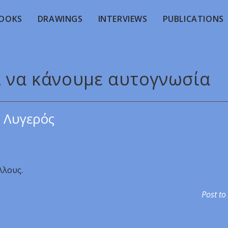
OOKS
DRAWINGS
INTERVIEWS
PUBLICATIONS
ι να κάνουμε αυτογνωσία
 Λυγερός
λλους.
Post to