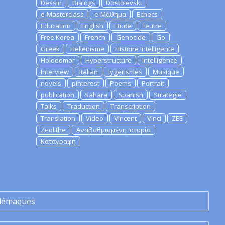
Dessin
Dialogs
Dostoievski
e-Masterclass
e-Μάθημα
Echecs
Education
English
Etude
Feutre
Free Korea
French
Genocide
Go
Greek
Hellenisme
Histoire Intelligente
Holodomor
Hyperstructure
Intelligence
Interview
Italian
lygerismes
Musique
novels
pinterest
Poems
Portrait
publication
Sahara
Spanish
Strategie
Talks
Traduction
Transcription
Translation
Video
Vincent
Vinci
ZEE
Zeolithe
Αναβαθμισμένη Ιστορία
Καταγραφή
lémaques