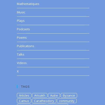
Mathematiques
Music
Plays
Podcasts
Poems
Publications
Talks
Videos
X
TAGS
Articles
Artsakh
Autre
Byzance
Camus
Caratheodory
community