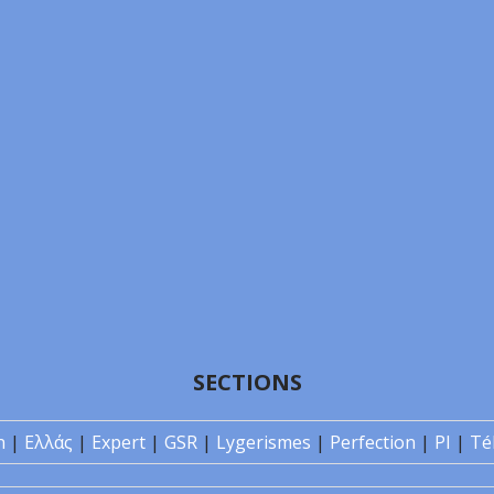
SECTIONS
n
|
Ελλάς
|
Expert
|
GSR
|
Lygerismes
|
Perfection
|
PI
|
Té