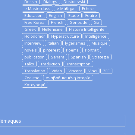
Dessin
Dialogs
Dostoievski
e-Masterclass
e-Μάθημα
Echecs
Education
English
Etude
Feutre
Free Korea
French
Genocide
Go
Greek
Hellenisme
Histoire Intelligente
Holodomor
Hyperstructure
Intelligence
Interview
Italian
lygerismes
Musique
novels
pinterest
Poems
Portrait
publication
Sahara
Spanish
Strategie
Talks
Traduction
Transcription
Translation
Video
Vincent
Vinci
ZEE
Zeolithe
Αναβαθμισμένη Ιστορία
Καταγραφή
lémaques