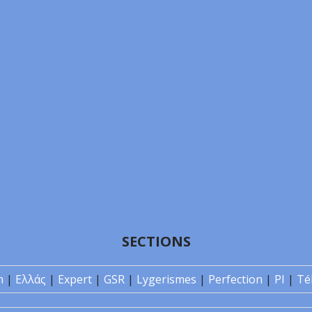
SECTIONS
n
|
Ελλάς
|
Expert
|
GSR
|
Lygerismes
|
Perfection
|
PI
|
Té