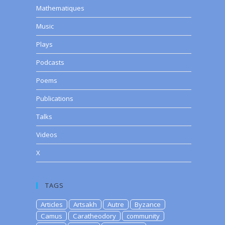
Mathematiques
Music
Plays
Podcasts
Poems
Publications
Talks
Videos
X
TAGS
Articles
Artsakh
Autre
Byzance
Camus
Caratheodory
community