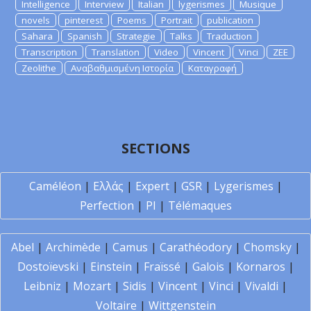
Intelligence
Interview
Italian
lygerismes
Musique
novels
pinterest
Poems
Portrait
publication
Sahara
Spanish
Strategie
Talks
Traduction
Transcription
Translation
Video
Vincent
Vinci
ZEE
Zeolithe
Αναβαθμισμένη Ιστορία
Καταγραφή
SECTIONS
Caméléon
|
Ελλάς
|
Expert
|
GSR
|
Lygerismes
|
Perfection
|
PI
|
Télémaques
Abel
|
Archimède
|
Camus
|
Carathéodory
|
Chomsky
|
Dostoïevski
|
Einstein
|
Fraïssé
|
Galois
|
Kornaros
|
Leibniz
|
Mozart
|
Sidis
|
Vincent
|
Vinci
|
Vivaldi
|
Voltaire
|
Wittgenstein