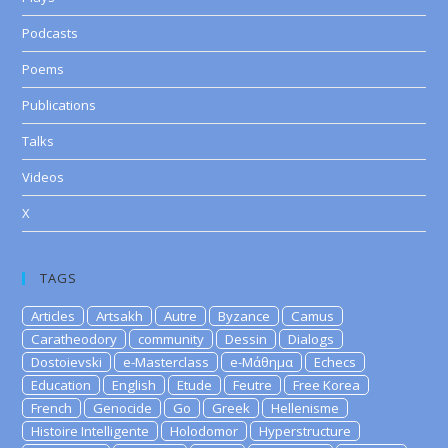
Podcasts
Poems
Publications
Talks
Videos
X
TAGS
Articles
Artsakh
Autre
Byzance
Camus
Caratheodory
community
Dessin
Dialogs
Dostoievski
e-Masterclass
e-Μάθημα
Echecs
Education
English
Etude
Feutre
Free Korea
French
Genocide
Go
Greek
Hellenisme
Histoire Intelligente
Holodomor
Hyperstructure