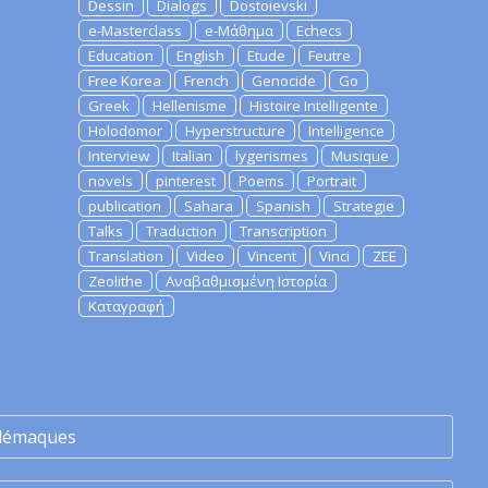
Dessin
Dialogs
Dostoievski
e-Masterclass
e-Μάθημα
Echecs
Education
English
Etude
Feutre
Free Korea
French
Genocide
Go
Greek
Hellenisme
Histoire Intelligente
Holodomor
Hyperstructure
Intelligence
Interview
Italian
lygerismes
Musique
novels
pinterest
Poems
Portrait
publication
Sahara
Spanish
Strategie
Talks
Traduction
Transcription
Translation
Video
Vincent
Vinci
ZEE
Zeolithe
Αναβαθμισμένη Ιστορία
Καταγραφή
lémaques