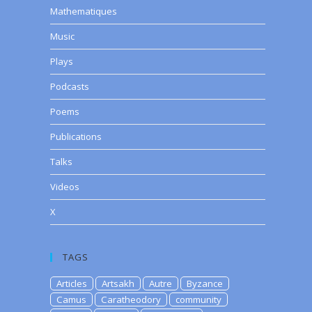
Mathematiques
Music
Plays
Podcasts
Poems
Publications
Talks
Videos
X
TAGS
Articles
Artsakh
Autre
Byzance
Camus
Caratheodory
community