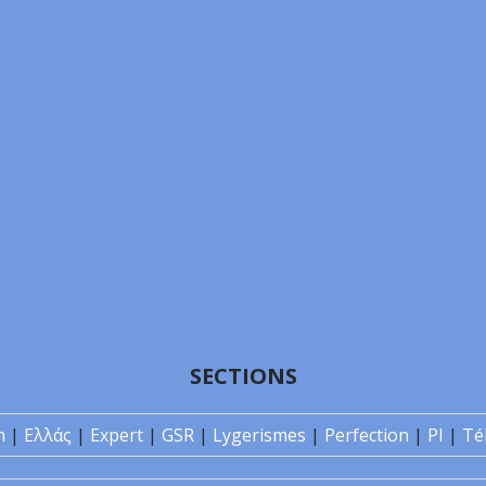
SECTIONS
n
|
Ελλάς
|
Expert
|
GSR
|
Lygerismes
|
Perfection
|
PI
|
Té