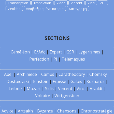
Transcription
Translation
Video
Vincent
Vinci
ZEE
Zeolithe
Αναβαθμισμένη Ιστορία
Καταγραφή
SECTIONS
Caméléon
|
Ελλάς
|
Expert
|
GSR
|
Lygerismes
|
Perfection
|
PI
|
Télémaques
Abel
|
Archimède
|
Camus
|
Carathéodory
|
Chomsky
|
Dostoïevski
|
Einstein
|
Fraïssé
|
Galois
|
Kornaros
|
Leibniz
|
Mozart
|
Sidis
|
Vincent
|
Vinci
|
Vivaldi
|
Voltaire
|
Wittgenstein
Advice
|
Artsakh
|
Byzance
|
Chansons
|
Chronostratégie