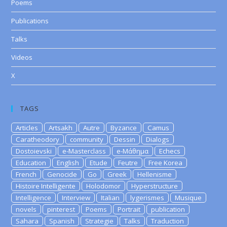
Poems
Publications
Talks
Videos
X
TAGS
Articles
Artsakh
Autre
Byzance
Camus
Caratheodory
community
Dessin
Dialogs
Dostoievski
e-Masterclass
e-Μάθημα
Echecs
Education
English
Etude
Feutre
Free Korea
French
Genocide
Go
Greek
Hellenisme
Histoire Intelligente
Holodomor
Hyperstructure
Intelligence
Interview
Italian
lygerismes
Musique
novels
pinterest
Poems
Portrait
publication
Sahara
Spanish
Strategie
Talks
Traduction