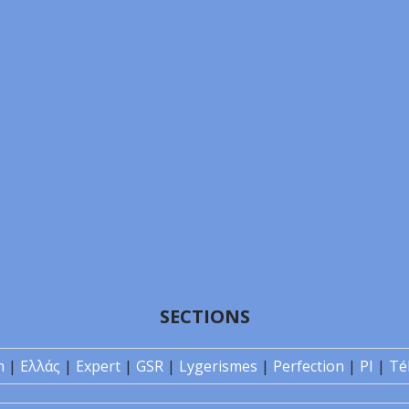
SECTIONS
n
|
Ελλάς
|
Expert
|
GSR
|
Lygerismes
|
Perfection
|
PI
|
Té