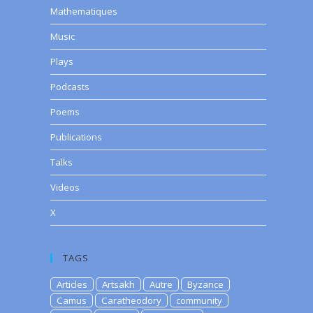
Mathematiques
Music
Plays
Podcasts
Poems
Publications
Talks
Videos
X
TAGS
Articles
Artsakh
Autre
Byzance
Camus
Caratheodory
community