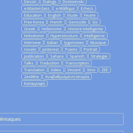
Dessin
Dialogs
Dostoievski
e-Masterclass
e-Μάθημα
Echecs
Education
English
Etude
Feutre
Free Korea
French
Genocide
Go
Greek
Hellenisme
Histoire Intelligente
Holodomor
Hyperstructure
Intelligence
Interview
Italian
lygerismes
Musique
novels
pinterest
Poems
Portrait
publication
Sahara
Spanish
Strategie
Talks
Traduction
Transcription
Translation
Video
Vincent
Vinci
ZEE
Zeolithe
Αναβαθμισμένη Ιστορία
Καταγραφή
lémaques