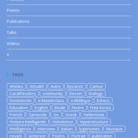
Poems
Publications
Talks
Videos
X
TAGS
Articles
Artsakh
Autre
Byzance
Camus
Caratheodory
community
Dessin
Dialogs
Dostoievski
e-Masterclass
e-Μάθημα
Echecs
Education
English
Etude
Feutre
Free Korea
French
Genocide
Go
Greek
Hellenisme
Histoire Intelligente
Holodomor
Hyperstructure
Intelligence
Interview
Italian
lygerismes
Musique
novels
pinterest
Poems
Portrait
publication