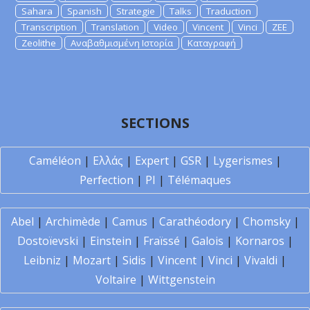
Sahara
Spanish
Strategie
Talks
Traduction
Transcription
Translation
Video
Vincent
Vinci
ZEE
Zeolithe
Αναβαθμισμένη Ιστορία
Καταγραφή
SECTIONS
Caméléon
|
Ελλάς
|
Expert
|
GSR
|
Lygerismes
|
Perfection
|
PI
|
Télémaques
Abel
|
Archimède
|
Camus
|
Carathéodory
|
Chomsky
|
Dostoïevski
|
Einstein
|
Fraïssé
|
Galois
|
Kornaros
|
Leibniz
|
Mozart
|
Sidis
|
Vincent
|
Vinci
|
Vivaldi
|
Voltaire
|
Wittgenstein