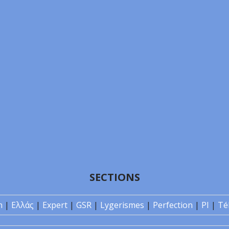
SECTIONS
n
|
Ελλάς
|
Expert
|
GSR
|
Lygerismes
|
Perfection
|
PI
|
Té