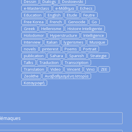
Dessin
Dialogs
Dostoievski
e-Masterclass
e-Μάθημα
Echecs
Education
English
Etude
Feutre
Free Korea
French
Genocide
Go
Greek
Hellenisme
Histoire Intelligente
Holodomor
Hyperstructure
Intelligence
Interview
Italian
lygerismes
Musique
novels
pinterest
Poems
Portrait
publication
Sahara
Spanish
Strategie
Talks
Traduction
Transcription
Translation
Video
Vincent
Vinci
ZEE
Zeolithe
Αναβαθμισμένη Ιστορία
Καταγραφή
lémaques