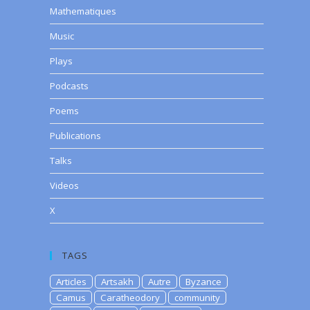
Mathematiques
Music
Plays
Podcasts
Poems
Publications
Talks
Videos
X
TAGS
Articles
Artsakh
Autre
Byzance
Camus
Caratheodory
community