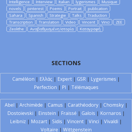
Intelligence
Interview
Italian
lygerismes
Musique
novels
pinterest
Poems
Portrait
publication
Sahara
Spanish
Strategie
Talks
Traduction
Transcription
Translation
Video
Vincent
Vinci
ZEE
Zeolithe
Αναβαθμισμένη Ιστορία
Καταγραφή
SECTIONS
Caméléon
|
Ελλάς
|
Expert
|
GSR
|
Lygerismes
|
Perfection
|
PI
|
Télémaques
Abel
|
Archimède
|
Camus
|
Carathéodory
|
Chomsky
|
Dostoïevski
|
Einstein
|
Fraïssé
|
Galois
|
Kornaros
|
Leibniz
|
Mozart
|
Sidis
|
Vincent
|
Vinci
|
Vivaldi
|
Voltaire
|
Wittgenstein