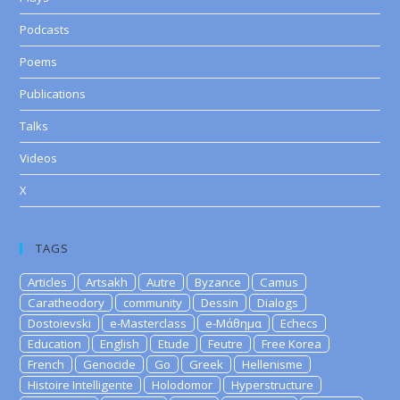
Podcasts
Poems
Publications
Talks
Videos
X
TAGS
Articles
Artsakh
Autre
Byzance
Camus
Caratheodory
community
Dessin
Dialogs
Dostoievski
e-Masterclass
e-Μάθημα
Echecs
Education
English
Etude
Feutre
Free Korea
French
Genocide
Go
Greek
Hellenisme
Histoire Intelligente
Holodomor
Hyperstructure