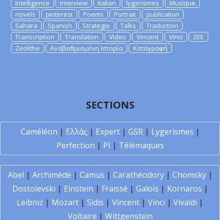
Intelligence
Interview
Italian
lygerismes
Musique
novels
pinterest
Poems
Portrait
publication
Sahara
Spanish
Strategie
Talks
Traduction
Transcription
Translation
Video
Vincent
Vinci
ZEE
Zeolithe
Αναβαθμισμένη Ιστορία
Καταγραφή
SECTIONS
Caméléon
|
Ελλάς
|
Expert
|
GSR
|
Lygerismes
|
Perfection
|
PI
|
Télémaques
Abel
|
Archimède
|
Camus
|
Carathéodory
|
Chomsky
|
Dostoïevski
|
Einstein
|
Fraïssé
|
Galois
|
Kornaros
|
Leibniz
|
Mozart
|
Sidis
|
Vincent
|
Vinci
|
Vivaldi
|
Voltaire
|
Wittgenstein