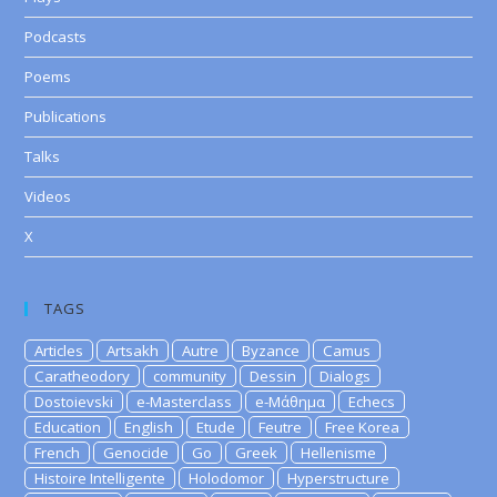
Podcasts
Poems
Publications
Talks
Videos
X
TAGS
Articles
Artsakh
Autre
Byzance
Camus
Caratheodory
community
Dessin
Dialogs
Dostoievski
e-Masterclass
e-Μάθημα
Echecs
Education
English
Etude
Feutre
Free Korea
French
Genocide
Go
Greek
Hellenisme
Histoire Intelligente
Holodomor
Hyperstructure